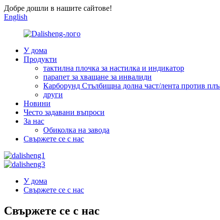
Добре дошли в нашите сайтове!
English
У дома
Продукти
тактилна плочка за настилка и индикатор
парапет за хващане за инвалиди
Карборунд Стълбищна долна част/лента против плъ
други
Новини
Често задавани въпроси
За нас
Обиколка на завода
Свържете се с нас
У дома
Свържете се с нас
Свържете се с нас