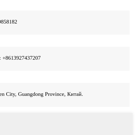
9858182
: +8613927437207
en City, Guangdong Province, Китай.