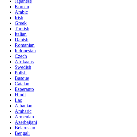
Japanese
Korean
Arabic
Irish
Greek
Turkish
Italian
Danish
Romanian
Indonesian
Czech
Afrikaans
Swedish
Polish
Basque
Catalan
Esperanto
Hindi
Lao
Albanian
Amharic
Armenian
Azerbaijani
Belarusian
Bengali