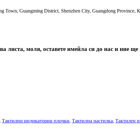
ing Town, Guangming District, Shenzhen City, Guangdong Province, 
 листа, моля, оставете имейла си до нас и ние ще 
,
Тактилни индикаторни плочки
,
Тактилна настилка
,
Тактилен и